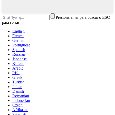
Presiona enter para buscar o ESC
para cerrar
English
French
German
Portuguese
Spanish
Russian
Japanese
Korean
Arabic
Irish
Greek
Turkish
Italian
Danish
Romanian
Indonesian
Czech
Afrikaans
Swedish