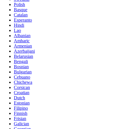
Polish
Basque
Catalan
Esperanto
Hindi
Lao
Albanian
Amharic
Armenian
Azerbaijani
Belarusian
Bengali
Bosnian
Bulgarian
Cebuano
Chichewa
Corsican
Croatian
Dutch
Estonian
Filipino
Finnish
Frisian
Galician
Georgian