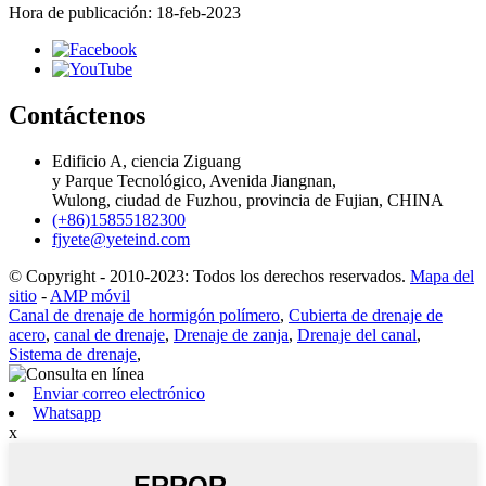
Hora de publicación: 18-feb-2023
Contáctenos
Edificio A, ciencia Ziguang
y Parque Tecnológico, Avenida Jiangnan,
Wulong, ciudad de Fuzhou, provincia de Fujian, CHINA
(+86)15855182300
fjyete@yeteind.com
© Copyright - 2010-2023: Todos los derechos reservados.
Mapa del
sitio
-
AMP móvil
Canal de drenaje de hormigón polímero
,
Cubierta de drenaje de
acero
,
canal de drenaje
,
Drenaje de zanja
,
Drenaje del canal
,
Sistema de drenaje
,
Enviar correo electrónico
Whatsapp
x