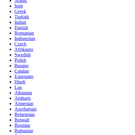
Arabic
Irish
Greek
Turkish
Italian
Danish
Romanian
Indonesian
Czech
Afrikaans
Swedish
Polish
Basque
Catalan
Esperanto
Hindi
Lao
Albanian
Amharic
Armenian
Azerbaijani
Belarusian
Bengali
Bosnian
Bulgarian