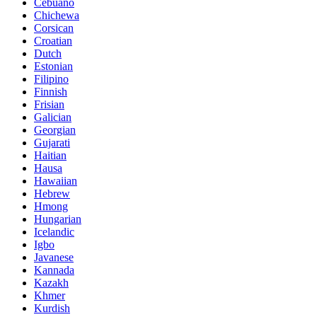
Cebuano
Chichewa
Corsican
Croatian
Dutch
Estonian
Filipino
Finnish
Frisian
Galician
Georgian
Gujarati
Haitian
Hausa
Hawaiian
Hebrew
Hmong
Hungarian
Icelandic
Igbo
Javanese
Kannada
Kazakh
Khmer
Kurdish