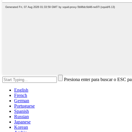
Presiona enter para buscar o ESC par
English
French
German
Portuguese
Spanish
Russian
Japanese
Korean