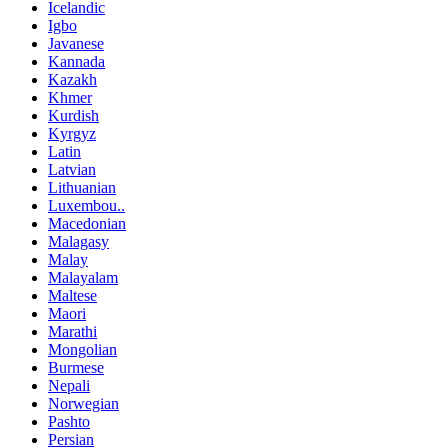
Icelandic
Igbo
Javanese
Kannada
Kazakh
Khmer
Kurdish
Kyrgyz
Latin
Latvian
Lithuanian
Luxembou..
Macedonian
Malagasy
Malay
Malayalam
Maltese
Maori
Marathi
Mongolian
Burmese
Nepali
Norwegian
Pashto
Persian