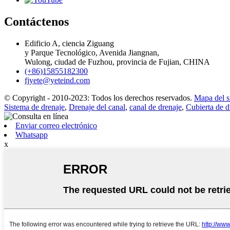
Contáctenos
Edificio A, ciencia Ziguang
y Parque Tecnológico, Avenida Jiangnan,
Wulong, ciudad de Fuzhou, provincia de Fujian, CHINA
(+86)15855182300
fjyete@yeteind.com
© Copyright - 2010-2023: Todos los derechos reservados.
Mapa del si
Sistema de drenaje
,
Drenaje del canal
,
canal de drenaje
,
Cubierta de d
Enviar correo electrónico
Whatsapp
x