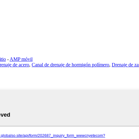
tio
-
AMP móvil
renaje de acero
,
Canal de drenaje de hormigón polímero
,
Drenaje de za