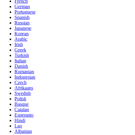
French
German
Portuguese
Spanish
Russian
Japanese
Korean
Arabic
Irish
Greek
Turkish
Italian
Danish
Romanian
Indonesian
Czech
Afrikaans
Swedish
Polish
Basque
Catalan
Esperanto
Hindi
Lao
Albanian