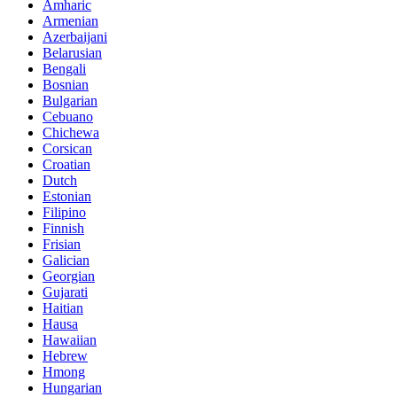
Amharic
Armenian
Azerbaijani
Belarusian
Bengali
Bosnian
Bulgarian
Cebuano
Chichewa
Corsican
Croatian
Dutch
Estonian
Filipino
Finnish
Frisian
Galician
Georgian
Gujarati
Haitian
Hausa
Hawaiian
Hebrew
Hmong
Hungarian